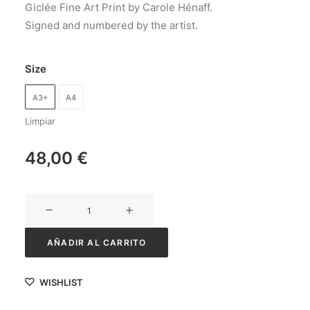
Giclée Fine Art Print by Carole Hénaff.
Signed and numbered by the artist.
Size
A3+
A4
Limpiar
48,00
€
Jasmin
cantidad
AÑADIR AL CARRITO
WISHLIST