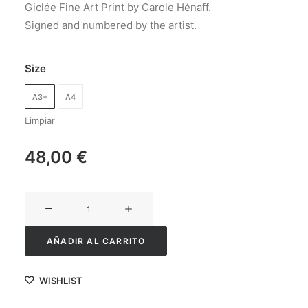
Giclée Fine Art Print by Carole Hénaff.
Signed and numbered by the artist.
Size
A3+
A4
Limpiar
48,00
€
Kindness
cantidad
AÑADIR AL CARRITO
WISHLIST